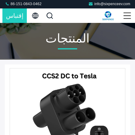
86-151-0843-0462
info@sixpenceev.com
إقتباس
المنتجات