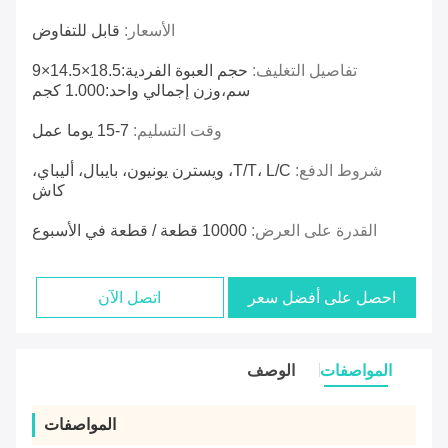
الأسعار:
قابل للتفاوض
تفاصيل التغليف:
حجم العبوة الفردية:18.5×14.5×9
سم،وزن إجمالي واحد:1.000 كجم
وقت التسليم:
7-15 يوما عمل
شروط الدفع:
T/T، L/C، ويسترن يونيون، بايبال، أليباي،
كاش
القدرة على العرض:
10000 قطعة / قطعة في الأسبوع
احصل على أفضل سعر
اتصل الآن
المواصفات
الوصف
المواصفات