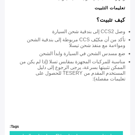
تعليمات التثبيت
كيف تثبيت؟
وصل CCS2 إلى بندقية شحن السيارة
تأكد من أن مكيّف CCS مربوطة إلى بندقية الشحن
ومواءمة مع منفذ شحن تيسلا
ضع مسدس الشحن في السيارة وابدأ الشحن
مناسبة للمركبات المجهزة بمقابس تسلا (إذا لم يكن من
الممكن تثبيتها بسرعة، يرجى الرجوع إلى دليل
المستخدم المقدم من TESERY للحصول على
تعليمات مفصلة):
Ev Charger Adaptor Ccs2 To Tesla Adapter Ev Charger
Adaptor Ev Charger Adapter Connector Electric Vehicle Ccs2
To Gbt Adapter For Tesla Ev Charger Or Connector Ccs2 To
Gbt Adapter Custom Portable Ev Charger Adapter Ccs2 To
Gbt Ev Car Adapter
Tags: