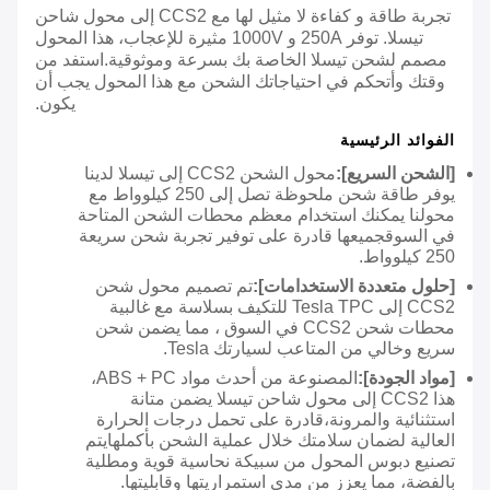
تجربة طاقة و كفاءة لا مثيل لها مع CCS2 إلى محول شاحن
تيسلا. توفر 250A و 1000V مثيرة للإعجاب، هذا المحول
مصمم لشحن تيسلا الخاصة بك بسرعة وموثوقية.استفد من
وقتك وأتحكم في احتياجاتك الشحن مع هذا المحول يجب أن
يكون.
الفوائد الرئيسية
[الشحن السريع]:
محول الشحن CCS2 إلى تيسلا لدينا
يوفر طاقة شحن ملحوظة تصل إلى 250 كيلوواط مع
محولنا يمكنك استخدام معظم محطات الشحن المتاحة
في السوقجميعها قادرة على توفير تجربة شحن سريعة
250 كيلوواط.
[حلول متعددة الاستخدامات]:
تم تصميم محول شحن
CCS2 إلى Tesla TPC للتكيف بسلاسة مع غالبية
محطات شحن CCS2 في السوق ، مما يضمن شحن
سريع وخالي من المتاعب لسيارتك Tesla.
[مواد الجودة]:
المصنوعة من أحدث مواد ABS + PC،
هذا CCS2 إلى محول شاحن تيسلا يضمن متانة
استثنائية والمرونة،قادرة على تحمل درجات الحرارة
العالية لضمان سلامتك خلال عملية الشحن بأكملهايتم
تصنيع دبوس المحول من سبيكة نحاسية قوية ومطلية
بالفضة، مما يعزز من مدى استمراريتها وقابليتها.