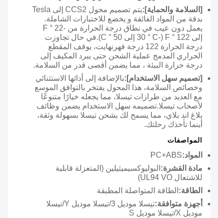
[السلامة والحماية]:
يتم تصميم محول CCS2 إلى Tesla
بدقة من المواد الفائقة و يخضع للاختبارات الشاملة.
يعمل دون عيب في نطاق درجة الحرارة من -22 ° F
إلى 122 ° F (-30 ° C إلى 50 ° C).في حال تجاوزت
درجة الحرارة 122 درجة فهرنهايت، يوقف المقطع
الحراري المدمج عملية الشحن حتى يبرد المكيف إلى
درجة حرارة البيئة ، مما يضمن أقصى قدر من السلامة.
[تصميم سهل الاستخدام]:
بالإضافة إلى أدائها الاستثنائي
وخصائص السلامة، هذا المحول يفتخر بالتوافق الموسع
مع العديد من طرازات تيسلا، مما يجعله خيارًا متنوعًا
لأصحاب تيسلا.تصميمه سهل الاستخدام يضمن وظائف
بلاغ اند بلاي، مما يسمح لك بشحن تيسلا بسهولة وثقة،
أينما تأخذك رحلتك.
المواصفات
المواد:
PC+ABS
مادة القشرة:
البوليوكسيميثيلين (المتعزلة قابلية
للاشتعال UL94 VO)
الطاقة:
الطاقة المتواصلة المطبقة
أجهزة متوافقة:
تيسلا موديل 3/تيسلا موديل Y/تيسلا
موديل X/تيسلا موديل S