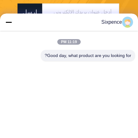
ارسل
Sixpence
11:19 PM
Good day, what product are you looking for?
Chengdu Sixpence Technology Co.,Ltd.
info@sixpenceev.com
86-151-0843-0462
غرفة 1111، الطابق الحادي عش
ر، الوحدة 1، المبنى 2، رقم 77
7، شارع شينتونغ، منطقة التكنول
وجيا الفائقة، تشنغدو، سيتشوا
ن، الصين.