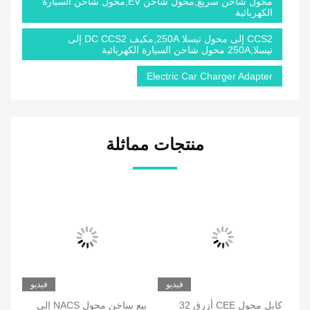
محول شاحن سريع,محول شاحن EV,محول شاحن السيارة
الكهربائية
CCS2 إلى محول تيسلا 250A,مكيف DC CCS2 إلى
تيسلا,250A محول شاحن السيارة الكهربائية
Electric Car Charger Adapter
منتجات مماثلة
يو
فيديو
فيديو
كابل محول CEE أزرق 32
بيع ساخن محول NACS إلى