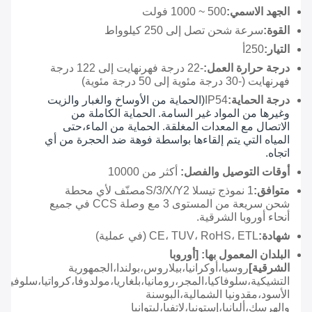
الجهد الاسمي:
500 ~ 1000 فولت
القوة
:
سرعة شحن تصل إلى 250 كيلوواط
التيار:
250
أ
درجة حرارة العمل:
-22 درجة فهرنهايت إلى 122 درجة
فهرنهايت (-30 درجة مئوية إلى 50 درجة مئوية)
درجة الحماية:
IP54
(الحماية من الأوساخ والغبار والزيت
وغيرها من المواد غير السامة. الحماية الكاملة من
الاتصال مع المعدات المغلقة. الحماية من الماء،حتى
المياه التي يتم إلقاءها بواسطة فوهة ضد الحجرة من أي
اتجاه.
أوقات التوصيل والفصل:
أكثر من 10000
متوافق:
1 نموذج تيسلا S/3/X/Y2مصنّف لأي محطة
شحن سريعة من المستوى 3 مع وصلة CCS في جميع
أنحاء أوروبا الشرقية.
شهادة:
CE، TUV، RoHS، ETL (في عملية)
البلدان المعمول بها:
[أوروبا
الشرقية]
روسيا،أوكرانيا،بيلاروس،بولندا،الجمهورية
التشيكية،سلوفاكيا،المجر،رومانيا،بلغاريا،مولدوفا،كرواتيا،سلوفيني
الأسود،مقدونيا الشمالية،البوسنة
والهرسك،ألبانيا،إستونيا،لاتفيا،ليتوانيا