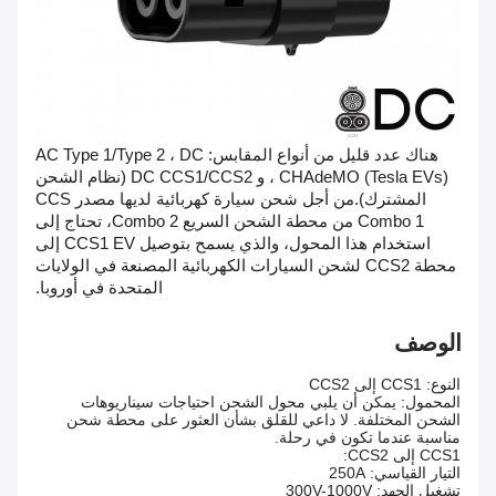
هناك عدد قليل من أنواع المقابس: AC Type 1/Type 2 ، DC
CHAdeMO (Tesla EVs) ، و DC CCS1/CCS2 (نظام الشحن
المشترك).من أجل شحن سيارة كهربائية لديها مصدر CCS
Combo 1 من محطة الشحن السريع Combo 2، تحتاج إلى
استخدام هذا المحول، والذي يسمح بتوصيل CCS1 EV إلى
محطة CCS2 لشحن السيارات الكهربائية المصنعة في الولايات
المتحدة في أوروبا.
الوصف
النوع: CCS1 إلى CCS2
المحمول: يمكن أن يلبي محول الشحن احتياجات سيناريوهات
الشحن المختلفة. لا داعي للقلق بشأن العثور على محطة شحن
مناسبة عندما تكون في رحلة.
CCS1 إلى CCS2:
التيار القياسي: 250A
تشغيل الجهد: 300V-1000V