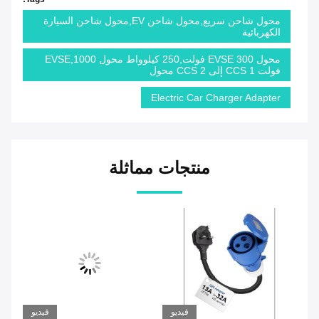
محول شاحن سريع,محول شاحن EV,محول شاحن السيارة
الكهربائية
محول EVSE 300 فولت,250 كيلوواط محول EVSE,1000
فولت CCS 1 إلى CCS 2 محول
Electric Car Charger Adapter
منتجات مماثلة
ديو
فيديو
فيديو