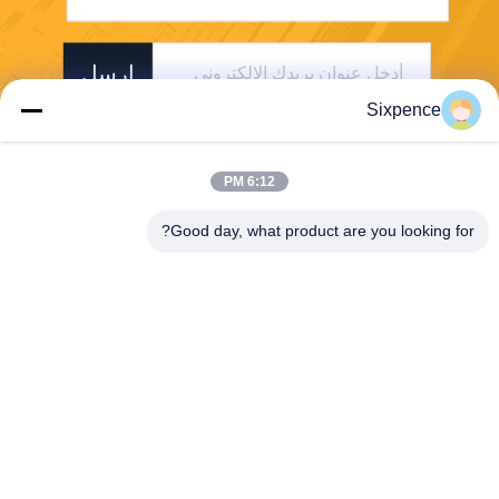
ارسل
Sixpence
6:12 PM
Good day, what product are you looking for?
Chengdu Sixpence Technology Co.,Ltd.
info@sixpenceev.com
86-151-0843-0462
غرفة 1111، الطابق الحادي عش
ر، الوحدة 1، المبنى 2، رقم 77
7، شارع شينتونغ، منطقة التكنول
وجيا الفائقة، تشنغدو، سيتشوا
ن، الصين.