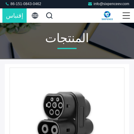
86-151-0843-0462
info@sixpenceev.com
إقتباس
المنتجات