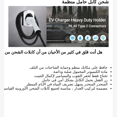
شحن كابل حامل منظمة
حافظ على مكانك منظم وحماية الشاحنات من التلف
مادة الكمبيوتر المحمول صلبة ودائمة
تحتاج فقط لحفر الثقوب والمسامير لإكمال التثبيت
زر القفل يحمل الكابل بشكل آمن في حامل
المنحدر المنحدر يسهل تصريف المياه في الأيام الممطر
مصممة لتركيب الجدار ، مناسبة لجميع كابلات الشحن الأوروبية القياسية من النوع 2 ويمكن استخدامها أيضًا لكابلات شحن del X Model S Model Y