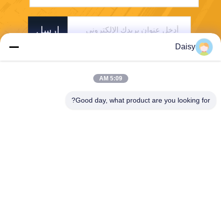
ارسل
Daisy
5:09 AM
Good day, what product are you looking for?
Chengdu Sixpence Technology Co.,Ltd.
info@sixpenceev.com
86-151-0843-0462
غرفة 1111، الطابق الحادي عش
ر، الوحدة 1، المبنى 2، رقم 77
7، شارع شينتونغ، منطقة التكنول
وجيا الفائقة، تشنغدو، سيتشوا
ن، الصين.