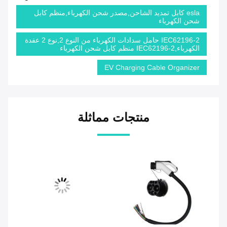
esla كابل تمديد الشاحن,مصدر شحن الكهرباء,منظم كابل
شحن الكهرباء
IEC62196-2 حامل سدادات الكهرباء من النوع 2,نوع 2 عقدة
الكهرباء,IEC62196-2 منظم كابل شحن الكهرباء
EV Charging Cable Organizer
منتجات مماثلة