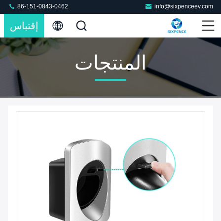
86-151-0843-0462
info@sixpenceev.com
إقتباس
المنتجات