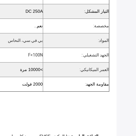
التيار المشكل:
DC 250A
مخصصة:
نعم..
المواد:
بي.في.سي، النحاس
الجهد التشغيلي:
:
F<100N
العمر الميكانيكي:
>10000 مرة
مقاومة الجهد
:
2000 فولت