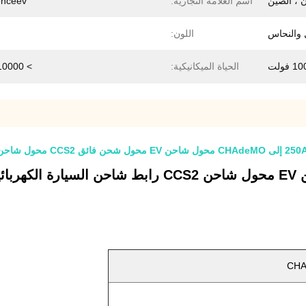
 ، الصين
اسم العلامة التجارية:
enceev
ل والنحاس
اللون:
 فولت
الحياة الميكانيكية:
> 10000 مرة
ة كهربائية محول DC لسيارة نيسان CHAdeMO القياسية