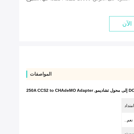
الآن
المواصفات
250A CCS2 to CHAdeMO Adapter
,
متداد
نعم..