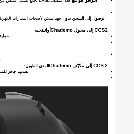
التوافق الواسع:
هذا المكيف EVSE يجمع ب
الوصول إلى الشحن بدون جهد:
يمكن لأصحاب السيارات الكهربا
CCS2 إلى محول Chademo
أواني
ت
جيه
حماية
ا
CCS 2 إلى مكيّف Chademo
المدى الطويل
:
تصميم جاهز للمس