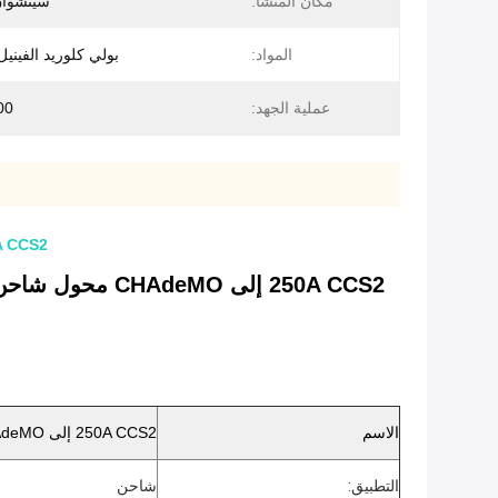
مكان المنشأ:
سيتشوان
المواد:
بولي كلوريد الفيني
عملية الجهد:
1000
250A CCS2 إلى CHAdeMO محول شاحن EV محول شحن فائق CCS2 محول شاحن مركب
250A CCS2 إلى CHAdeMO محول شاحن EV محول شاحن CCS2 رابط شاحن السيارة الكهربائية محول DC لجميع سيارات نيسان القياسية
الاسم
250A CCS2 إلى CHAdeMO
التطبيق:
شاحن