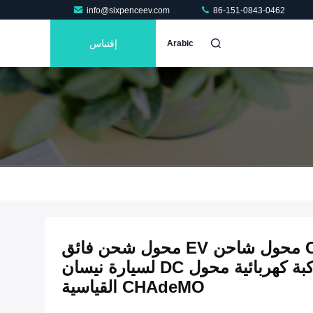
info@sixpenceev.com
86-151-0843-0462
إقتباس
Arabic
250A CCS2 إلى CHAdeMO محول شاحن EV محول شحن فائق
CCS2 محول شاحن مركبة كهربائية محول DC لسيارة نيسان
CHAdeMO القياسية