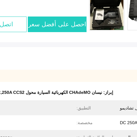
احصل على أفضل سعر
اتصل 
إبراز:
نيسان CHAdeMO الكهربائية السيارة محول DC,250A CCS2 إلى محول تشاديمو
التطبيق:
ا
DC 250
مخصصة: