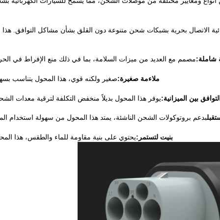
شكل سلس بين أنواع ومعايير مختلفة من موصلات الشحن، مما يسمح للسيارات الكهربا
ئية الاتصال بحرية بشبكات شحن متنوعة دون القلق بشأن مشاكل التوافق. هذ
 شاملة:
مصمم مع العديد من ميزات السلامة، بما في ذلك منع الإفراط في الحرار
ملاءمة صغيرة:
صغير ولكنه قوي، هذا المحول يتناسب بسهو
لتوافق بين الميزانية:
يوفر هذا المحول بديلاً منخفض التكلفة لترقية معدات ال
تقبل
بدعم بروتوكولات الشحن الناشئة، يمتد هذا المحول من سهولة استخدام المرك
بنيت لتستمر:
يحتوي على بنية مقاومة للماء والطقس، هذا المح