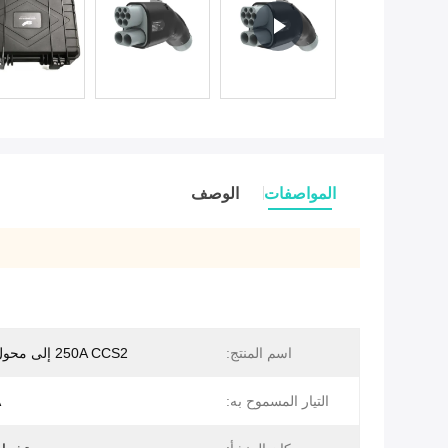
المواصفات
الوصف
اسم المنتج:
250A CCS2 إلى محول تشاديمو
التيار المسموح به:
A